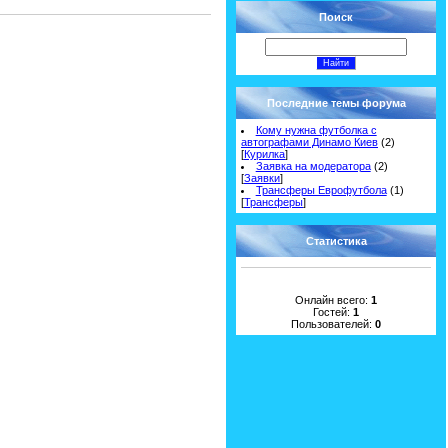
Поиск
Последние темы форума
Кому нужна футболка с
автографами Динамо Киев
(2)
[
Курилка
]
Заявка на модератора
(2)
[
Заявки
]
Трансферы Еврофутбола
(1)
[
Трансферы
]
Статистика
Онлайн всего:
1
Гостей:
1
Пользователей:
0