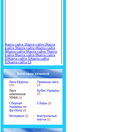
Чат
Команда сайта
Заработок на своем сайте
Раскрутка сайта от CheapTop
Карта сайта 1
Карта сайта 2
Карта
сайта 3
Карта сайта 4
Карта сайта
5
Карта сайта 6
Карта сайта 7
Карта
сайта 8
Карта сайта 9
Карта сайта
10
Карта сайта 11
Карта сайта
12
Карта сайта 13
Категории каталога
Лига Европы
Премьер-лига
[10]
[3]
Лига
Кубок Украины
чемпионов
[0]
УЕФА
[0]
Сборная
Сборы
[0]
Украины по
футболу
[0]
Интервью
Контрольные
[0]
матчи
[0]